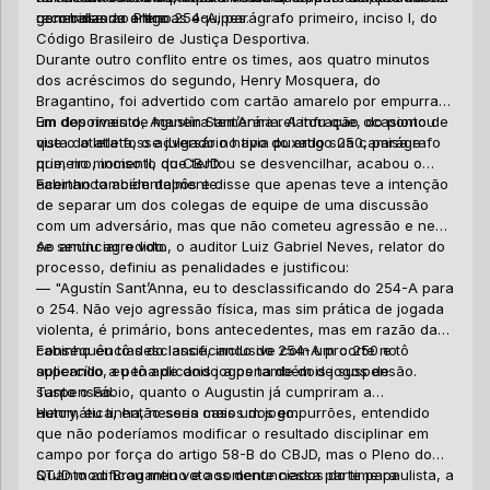
recorridas ao Pleno.
generalizada entre as equipes.
com base no artigo 254-A, parágrafo primeiro, inciso I, do
Código Brasileiro de Justiça Desportiva.
Durante outro conflito entre os times, aos quatro minutos
dos acréscimos do segundo, Henry Mosquera, do
Bragantino, foi advertido com cartão amarelo por empurrar
P
um dos rivais de maneira temerária. A infração ocasionou
Em depoimento, Agustín Sant’Anna relatou que, do ponto de
e
que o atleta fosse julgado no tipo do artigo 250, parágrafo
vista do atleta, o adversário havia puxado sua camisa e
primeiro, inciso II, do CBJD.
que, no momento que tentou se desvencilhar, acabou o
F
acertando acidentalmente.
Fabinho também depôs e disse que apenas teve a intenção
31
de separar um dos colegas de equipe de uma discussão
Em
com um adversário, mas que não cometeu agressão e nem
de
se sentiu agredido.
Ao anunciar o voto, o auditor Luiz Gabriel Neves, relator do
31
processo, definiu as penalidades e justificou:
pr
En
—
"Agustín Sant’Anna, eu to desclassificando do 254-A para
do
As
o 254. Não vejo agressão física, mas sim prática de jogada
Jo
Br
violenta, é primário, bons antecedentes, mas em razão das
au
e 
consequências do lance, inclusive com um corte no
Fabinho eu tô desclassificando do 254-A pro 250 e tô
Ke
Fr
A 
supercílio, eu tô aplicando a pena de dois jogos de
aplicando a pena de dois jogos também de suspensão.
ma
no
suspensão.
Tanto o Fábio, quanto o Augustin já cumpriram a
tu
Ke
automática, então seria mais um jogo.
Henry, eu tinha, nesses casos dos empurrões, entendido
ad
ca
A 
que não poderíamos modificar o resultado disciplinar em
ao
ag
campo por força do artigo 58-B do CBJD, mas o Pleno do
ad
Co
STJD modificou meu voto somente nessa parte para
Quanto ao Bragantino e aos denunciados do time paulista, a
eq
ai
Co