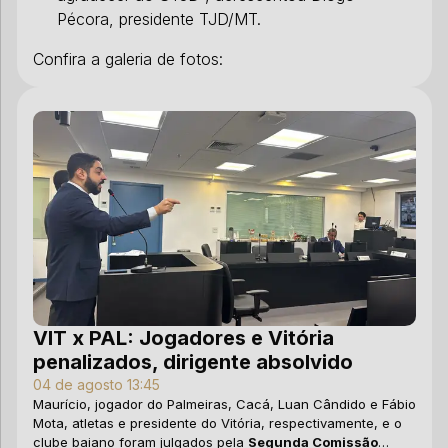
Pécora, presidente TJD/MT.
Confira a galeria de fotos:
VIT x PAL: Jogadores e Vitória
Q
penalizados, dirigente absolvido
C
A
04 de agosto 13:45
Maurício, jogador do Palmeiras, Cacá, Luan Cândido e Fábio
31
Mota, atletas e presidente do Vitória, respectivamente, e o
Fo
clube baiano foram julgados pela
Segunda Comissão
Su