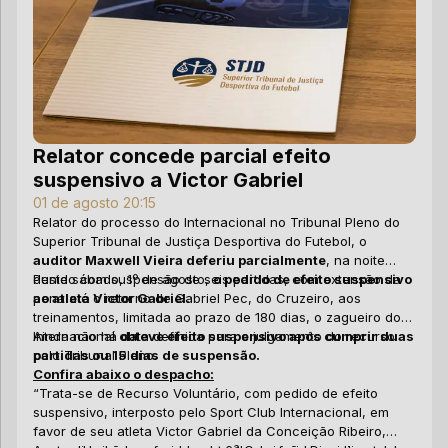
pe
um
— 
co
ju
li
te
se
ev
Qu
Tr
in
pr
ma
— 
Nã
at
de
co
Relator concede parcial efeito
do
Pr
As
suspensivo a Victor Gabriel
Pr
fo
Pr
de
me
fo
01 de agosto 20:15
ab
CB
“A
Relator do processo do Internacional no Tribunal Pleno do
pa
de
Superior Tribunal de Justiça Desportiva do Futebol, o
ad
a 
auditor Maxwell Vieira deferiu parcialmente
, na noite
au
qu
O 
deste sábado, 1º de agosto,
Punido com suspensão de seis partidas, com extensão da
o pedido de efeito suspensivo
pr
de
Sé
ao atleta Victor Gabriel.
pena até o retorno de Gabriel Pec, do Cruzeiro, aos
fu
Di
treinamentos, limitada ao prazo de 180 dias, o zagueiro do
10
in
Internacional
Ainda não há data definida para o julgamento do recurso
obteve efeito suspensivo após cumprir duas
pr
da
partidas ou 15 dias de suspensão.
pelo Tribunal Pleno.
co
An
Confira abaixo o despacho:
at
su
“Trata-se de Recurso Voluntário, com pedido de efeito
se
suspensivo, interposto pelo Sport Club Internacional, em
favor de seu atleta Victor Gabriel da Conceição Ribeiro,