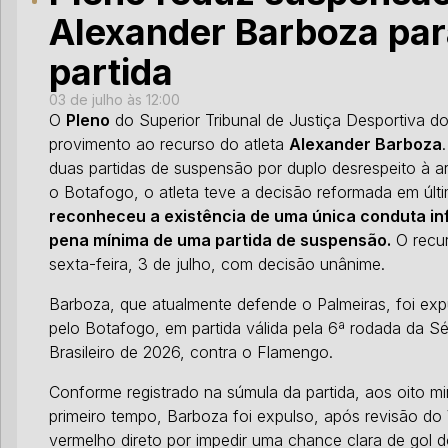
Alexander Barboza pa
partida
03 de julho às 12:00
O
Pleno
do Superior Tribunal de Justiça Desportiva do
provimento ao recurso do atleta
Alexander Barboza
duas partidas de suspensão por duplo desrespeito à a
o Botafogo, o atleta teve a decisão reformada em últi
reconheceu a existência de uma única conduta inf
pena mínima de uma partida de suspensão.
O recur
sexta-feira, 3 de julho, com decisão unânime.
Barboza, que atualmente defende o Palmeiras, foi ex
pelo Botafogo, em partida válida pela 6ª rodada da 
Brasileiro de 2026, contra o Flamengo.
Conforme registrado na súmula da partida, aos oito m
primeiro tempo, Barboza foi expulso, após revisão d
vermelho direto por impedir uma chance clara de gol 