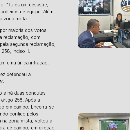
do:
"Tu és um desastre,
panheiros de equipe. Além
a zona mista.
 por maioria dos votos,
ira reclamação, com
a pela segunda reclamação,
58, inciso II.
am uma única infração.
lez defendeu a
r.
so e há duas condutas
 artigo 258. Após a
ação em campo. Encerra-se
endo contido pelos
 na zona mista, voltou a
fora de campo, em direção