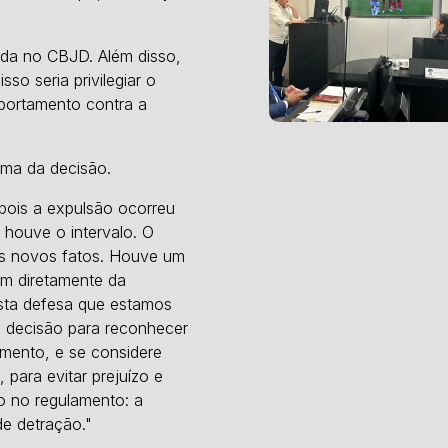
cada no CBJD. Além disso,
so seria privilegiar o
mportamento contra a
rma da decisão.
pois a expulsão ocorreu
 houve o intervalo. O
 os novos fatos. Houve um
am diretamente da
sta defesa que estamos
a decisão para reconhecer
imento, e se considere
para evitar prejuízo e
sto no regulamento: a
e detração."