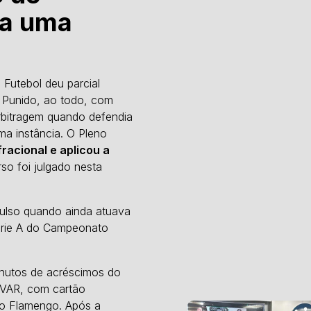
ra uma
 Futebol deu parcial
. Punido, ao todo, com
rbitragem quando defendia
ma instância. O Pleno
racional e aplicou a
so foi julgado nesta
pulso quando ainda atuava
Série A do Campeonato
inutos de acréscimos do
o VAR, com cartão
do Flamengo. Após a