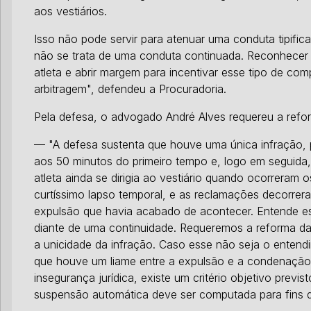
aos vestiários.
Isso não pode servir para atenuar uma conduta tipifi
não se trata de uma conduta continuada. Reconhecer is
atleta e abrir margem para incentivar esse tipo de co
arbitragem",
defendeu a Procuradoria.
Pela defesa, o advogado André Alves requereu a refo
— "A defesa sustenta que houve uma única infração, 
aos 50 minutos do primeiro tempo e, logo em seguida,
atleta ainda se dirigia ao vestiário quando ocorreram
curtíssimo lapso temporal, e as reclamações decorrer
expulsão que havia acabado de acontecer. Entende e
diante de uma continuidade. Requeremos a reforma d
a unicidade da infração. Caso esse não seja o entend
que houve um liame entre a expulsão e a condenação, 
insegurança jurídica, existe um critério objetivo previ
suspensão automática deve ser computada para fins d