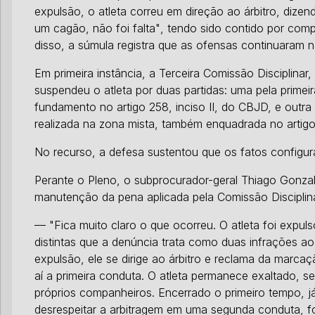
expulsão, o atleta correu em direção ao árbitro, dizen
um cagão, não foi falta"
, tendo sido contido por com
disso, a súmula registra que as ofensas continuaram n
Em primeira instância, a Terceira Comissão Disciplinar,
suspendeu o atleta por duas partidas: uma pela prime
fundamento no artigo 258, inciso II, do CBJD, e outr
realizada na zona mista, também enquadrada no artigo 2
No recurso, a defesa sustentou que os fatos configur
Perante o Pleno, o subprocurador-geral Thiago Gonza
manutenção da pena aplicada pela Comissão Disciplina
— "Fica muito claro o que ocorreu. O atleta foi expul
distintas que a denúncia trata como duas infrações ao
expulsão, ele se dirige ao árbitro e reclama da marc
aí a primeira conduta. O atleta permanece exaltado, s
próprios companheiros. Encerrado o primeiro tempo, já
desrespeitar a arbitragem em uma segunda conduta, 