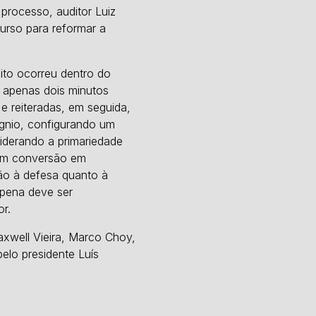
 processo, auditor Luiz
curso para reformar a
ito ocorreu dentro do
o apenas dois minutos
e reiteradas, em seguida,
ígnio, configurando um
siderando a primariedade
sem conversão em
zão à defesa quanto à
 pena deve ser
or.
axwell Vieira, Marco Choy,
pelo presidente Luís