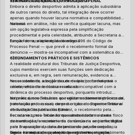
admissibilidade, típico do processo penal.
5) A INAPLICABILIDADE DO PROCESSO PENAL
su
es
qu
co
É 
Embora o direito desportivo admita à aplicação subsidiária
de
fr
vi
pe
fu
de outros ramos do direito, tal integração deve ocorrer
de
qu
si
Di
apenas quando houver lacuna normativa e compatibilidade
pe
am
su
no
Co
material.
No caso em análise, não se verifica qualquer lacuna, mas
da
da
co
fe
ap
sim opção legislativa expressa pela simplificação
ce
pr
qu
es
na
procedimental e pela celeridade, atribuindo a Secretaria a
co
ou
ma
No
função do recebimento da denúncia.
Dessa forma, a aplicação do artigo 396 do Código de
co
pr
— 
70
Processo Penal — que prevê o recebimento formal da
ex
co
denúncia — mostra-se incompatível com a sistemática do
cr
qu
70
CBJD.
6) FUNDAMENTOS PRÁTICOS E SISTÊMICOS
pa
fe
in
A realidade estrutural dos Tribunais de Justiça Desportiva,
to
di
cujos membros exercem suas funções sem dedicação
co
A 
exclusiva e, em regra, sem remuneração, evidencia a
an
re
necessidade de adoção de um modelo procedimental
Nesse contexto, a exigência de despacho formal para o
as
fu
célere, eficiente e desburocratizado.
recebimento da denúncia revela-se incompatível com a
bo
Me
Ou
dinâmica do processo desportivo, porquanto introduz
th
de
21
entraves desnecessários ao regular andamento processual,
Na prática, nos Tribunais que utilizam sistema eletrônico de
ef
em
pr
potencializando o risco de prescrição e comprometendo a
tramitação processual, como é o caso do Superior Tribunal
pr
Co
Ac
efetividade da tutela disciplinar.
de Justiça Desportiva do Futebol, o recebimento pela
De
le
in
Secretaria opera-se de forma automatizada no exato
Por sua vez, nos Tribunais que ainda adotam sistema físico
in
ex
qu
momento do oferecimento da denúncia no ambiente digital
de tramitação, o recebimento da denúncia se perfectibiliza
po
Re
Ba
C
pela Procuradoria, consubstanciando-se, em sequência
com a aposição da data de protocolo pela Secretaria,
FI
an
Fi
lógica e imediata, nos atos de recebimento, registro,
sendo os atos subsequentes de registro e autuação
Dessa forma, a interpretação que reconhece o recebimento