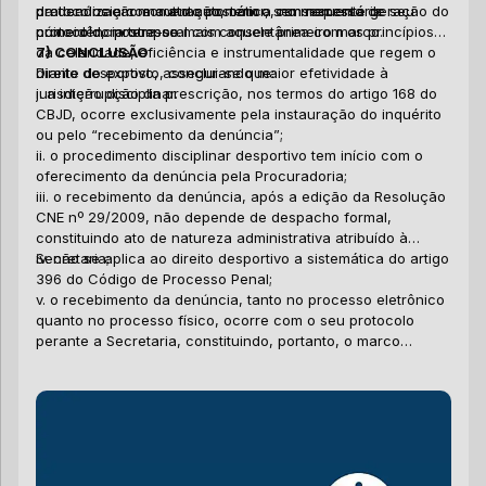
im
sa
protocolização e autuação, com a consequente geração do
praticados em momento posterior, sem necessária
da denúncia como ato automático, no momento de seu
pe
ju
número do processo.
coincidência temporal com aquele primeiro marco.
protocolo, mostra-se mais consentânea com os princípios
ba
Ac
Es
da celeridade, eficiência e instrumentalidade que regem o
7) CONCLUSÃO
ma
CO
en
direito desportivo, assegurando maior efetividade à
Diante do exposto, conclui-se que:
pa
ga
de
jurisdição disciplinar.
i. a interrupção da prescrição, nos termos do artigo 168 do
ne
in
pe
Ad
CBJD, ocorre exclusivamente pela instauração do inquérito
ap
cr
de
ou pelo
“recebimento da denúncia”
;
in
da
pr
ii. o procedimento disciplinar desportivo tem início com o
me
fe
pe
Pa
oferecimento da denúncia pela Procuradoria;
de
as
ef
in
iii. o recebimento da denúncia, após a edição da Resolução
al
cr
me
CNE nº 29/2009, não depende de despacho formal,
de
sa
um
Ou
constituindo ato de natureza administrativa atribuído à
un
de
Secretaria;
iv. não se aplica ao direito desportivo a sistemática do artigo
en
de
396 do Código de Processo Penal;
in
di
Co
v. o recebimento da denúncia, tanto no processo eletrônico
es
in
di
quanto no processo físico, ocorre com o seu protocolo
da
im
pr
perante a Secretaria, constituindo, portanto, o marco
ap
de
ca
Co
temporal interruptivo da prescrição no âmbito do processo
in
br
ht
desportivo.
in
ac
ma
pe
si
ma
de