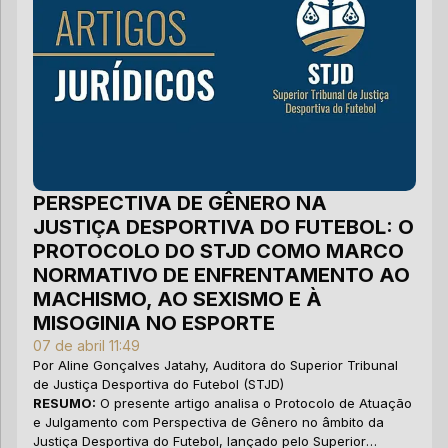
pa
tr
PERSPECTIVA DE GÊNERO NA
JUSTIÇA DESPORTIVA DO FUTEBOL: O
D
PROTOCOLO DO STJD COMO MARCO
C
NORMATIVO DE ENFRENTAMENTO AO
C
MACHISMO, AO SEXISMO E À
C
MISOGINIA NO ESPORTE
10
07 de abril 11:49
Po
Por Aline Gonçalves Jatahy, Auditora do Superior Tribunal
de
de Justiça Desportiva do Futebol (STJD)
Fu
RESUMO:
O presente artigo analisa o Protocolo de Atuação
R
e Julgamento com Perspectiva de Gênero no âmbito da
O 
Justiça Desportiva do Futebol, lançado pelo Superior
Có