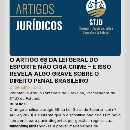
O ARTIGO 68 DA LEI GERAL DO
E
ESPORTE NÃO CRIA CRIME – E ISSO
J
REVELA ALGO GRAVE SOBRE O
24
Po
DIREITO PENAL BRASILEIRO
Se
21 de julho 16:40
Ju
Por Marilia Araujo Fontenele de Carvalho, Procuradora do
De
R
STJD do Futebol.
A 
RESUMO
pr
O artigo analisa o artigo 68 da Lei Geral do Esporte (Lei nº
pr
14.597/2023) e sustenta que o dispositivo não criou um novo
va
Pa
tipo penal para punir dirigentes por gestão irregular ou
am
di
temerária, limitando-se a prever mecanismos de
ABSTRACT
am
A