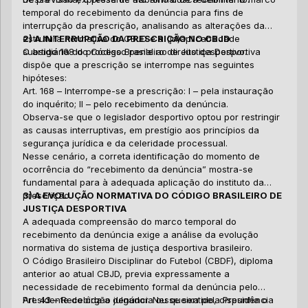
ad
ti
me
eq
Al
temporal do recebimento da denúncia para fins de
fo
vi
ri
im
interrupção da prescrição, analisando as alterações da
pr
re
Pú
estrutura normativa do CBJD e a (in)aplicabilidade
2) A INTERRUPÇÃO DA PRESCRIÇÃO NO CBJD
de
ma
fr
3
subsidiária do processo penal ao direito desportivo.
O artigo 168 do Código Brasileiro de Justiça Desportiva
à 
fi
o 
M
dispõe que a prescrição se interrompe nas seguintes
pu
da
E
hipóteses:
re
Ju
FI
Art. 168 – Interrompe-se a prescrição: I – pela instauração
ao
co
co
do inquérito; II – pelo recebimento da denúncia.
um
ma
Observa-se que o legislador desportivo optou por restringir
Di
A 
as causas interruptivas, em prestígio aos princípios da
di
pr
segurança jurídica e da celeridade processual.
pr
en
Nesse cenário, a correta identificação do momento de
ap
il
As
ocorrência do “recebimento da denúncia” mostra-se
re
in
po
fundamental para à adequada aplicação do instituto da
pr
pr
de
prescrição.
3) A EVOLUÇÃO NORMATIVA DO CÓDIGO BRASILEIRO DE
en
co
ex
No
JUSTIÇA DESPORTIVA
co
ma
qu
ap
A adequada compreensão do marco temporal do
pa
em
re
Jo
recebimento da denúncia exige a análise da evolução
en
di
su
A 
normativa do sistema de justiça desportiva brasileiro.
à 
ár
Sp
O Código Brasileiro Disciplinar do Futebol (CBDF), diploma
Br
20
em
anterior ao atual CBJD, previa expressamente a
pa
ta
Eu
Ap
necessidade de recebimento formal da denúncia pelo
fr
20
fi
tr
Presidente do órgão julgador. Nesse sentido, dispunha o
Art. 43 – Recebida a denúncia ou queixa pela Presidência
mo
na
at
fa