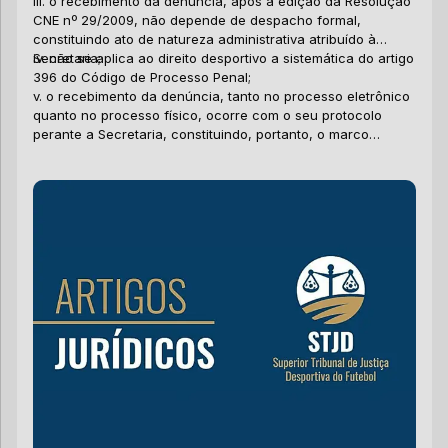
iii. o recebimento da denúncia, após a edição da Resolução
al
cr
me
CNE nº 29/2009, não depende de despacho formal,
de
sa
um
Ou
constituindo ato de natureza administrativa atribuído à
un
de
Secretaria;
iv. não se aplica ao direito desportivo a sistemática do artigo
en
de
396 do Código de Processo Penal;
in
di
Co
v. o recebimento da denúncia, tanto no processo eletrônico
es
in
di
quanto no processo físico, ocorre com o seu protocolo
da
im
pr
perante a Secretaria, constituindo, portanto, o marco
ap
de
ca
Co
temporal interruptivo da prescrição no âmbito do processo
in
br
ht
desportivo.
in
ac
ma
pe
si
ma
de
pa
tr