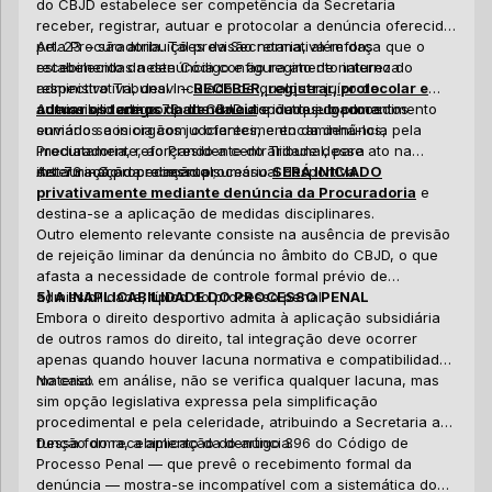
do CBJD estabelece ser competência da Secretaria
en
to
a 
receber, registrar, autuar e protocolar a denúncia oferecida
di
co
um
pela Procuradoria. Tal previsão normativa reforça que o
Art. 23 – são atribuições da Secretaria, além das
im
qu
sa
Pa
recebimento da denúncia configura ato de natureza
estabelecidas neste Código e ao regimento interno do
de
es
re
re
administrativa, desvinculado de qualquer juízo de
respectivo Tribunal I –
RECEBER, registrar, protocolar e
po
de
os
Má
admissibilidade por parte da autoridade julgadora.
autuar os termos da denúncia
Ademais, o artigo 73 do CBJD dispõe que o procedimento
e outros documentos
co
pr
pa
em
Bu
enviados aos orgãos judciantes, e encaminhá-los,
sumário se inicia com o oferecimento da denúncia pela
os
pu
in
Co
imediatamente, ao Presidente do Tribunal, para
Procuradoria, reforçando a centralidade desse ato na
di
ne
jo
pr
determinação processual;
instauração da relação processual desportiva.
Art. 73 – O procedimento sumário
SERÁ INICIADO
in
da
su
da
A 
privativamente mediante denúncia da Procuradoria
e
co
mu
re
da
destina-se a aplicação de medidas disciplinares.
cu
va
in
in
Outro elemento relevante consiste na ausência de previsão
ai
qu
at
am
O 
de rejeição liminar da denúncia no âmbito do CBJD, o que
ex
cl
en
na
ma
afasta a necessidade de controle formal prévio de
pr
ef
pá
il
sa
admissibilidade, típico do processo penal.
5) A INAPLICABILIDADE DO PROCESSO PENAL
su
es
qu
co
É 
Embora o direito desportivo admita à aplicação subsidiária
de
fr
vi
pe
fu
de outros ramos do direito, tal integração deve ocorrer
de
qu
si
Di
apenas quando houver lacuna normativa e compatibilidade
pe
am
su
no
Co
material.
No caso em análise, não se verifica qualquer lacuna, mas
da
da
co
fe
ap
sim opção legislativa expressa pela simplificação
ce
pr
qu
es
na
procedimental e pela celeridade, atribuindo a Secretaria a
co
ou
ma
No
função do recebimento da denúncia.
Dessa forma, a aplicação do artigo 396 do Código de
co
pr
— 
70
Processo Penal — que prevê o recebimento formal da
ex
co
denúncia — mostra-se incompatível com a sistemática do