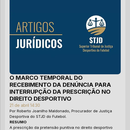
pr
de
e 
da
Co
tr
re
Co
au
pr
co
gl
qu
re
fu
an
pr
O 
au
Ma
a 
co
na
no
in
di
sa
Ac
re
es
en
Br
Ad
pr
lu
pu
va
en
um
a 
O 
ma
ex
au
ba
Di
im
pr
e 
ST
gr
pa
re
in
Ca
re
na
au
ór
O MARCO TEMPORAL DO
do
no
se
RECEBIMENTO DA DENÚNCIA PARA
Es
Le
ad
Le
INTERRUPÇÃO DA PRESCRIÇÃO NO
di
qu
ao
at
de
co
DIREITO DESPORTIVO
co
au
a 
No
21 de abril 14:30
tr
ha
do
re
Por Roberto Joanilho Maldonado, Procurador de Justiça
de
es
de
âm
Desportiva do STJD do Futebol.
de
Ro
te
um
O 
RESUMO
un
in
Vi
pa
co
A prescrição da pretensão punitiva no direito desportivo